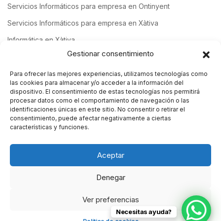
Servicios Informáticos para empresa en Ontinyent
Servicios Informáticos para empresa en Xàtiva
Informática en Xàtiva
Gestionar consentimiento
Para ofrecer las mejores experiencias, utilizamos tecnologías como
Contacto
las cookies para almacenar y/o acceder a la información del
dispositivo. El consentimiento de estas tecnologías nos permitirá
procesar datos como el comportamiento de navegación o las
Duc de calabria, 7 Xátiva-Valencia
identificaciones únicas en este sitio. No consentir o retirar el
consentimiento, puede afectar negativamente a ciertas
características y funciones.
info@orsl.es
626 10 74 73
Aceptar
Denegar
Ver preferencias
© Copyright 2024. orsl
Necesitas ayuda?
Home
Contacto
Política de cookies (UE)